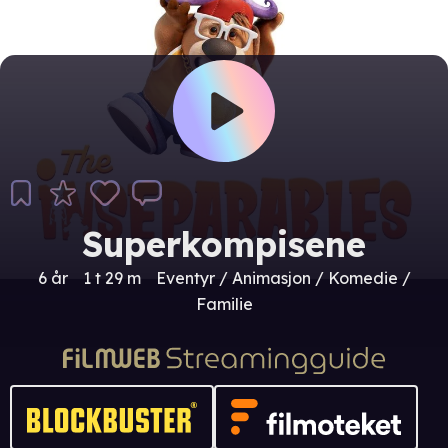
Superkompisene
6 år
1 t 29 m
Eventyr / Animasjon / Komedie /
Familie