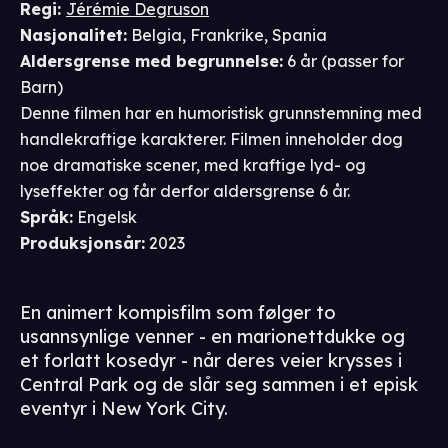
Regi
:
Jérémie Degruson
Nasjonalitet
:
Belgia, Frankrike, Spania
Aldersgrense
med begrunnelse
:
6 år
(passer for
Barn
)
Denne filmen har en humoristisk grunnstemning med
handlekraftige karakterer. Filmen inneholder dog
noe dramatiske scener, med kraftige lyd- og
lyseffekter og får derfor aldersgrense 6 år.
Språk
:
Engelsk
Produksjonsår
:
2023
En animert kompisfilm som følger to
usannsynlige venner - en marionettdukke og
et forlatt kosedyr - når deres veier krysses i
Central Park og de slår seg sammen i et episk
eventyr i New York City.