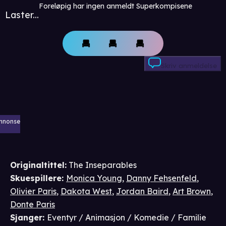
Foreløpig har ingen anmeldt Superkompisene
Laster...
Skriv anmeldelse
nnonse
Originaltittel:
The Inseparables
Skuespillere
:
Monica Young
,
Danny Fehsenfeld
,
Olivier Paris
,
Dakota West
,
Jordan Baird
,
Art Brown
,
Donte Paris
Sjanger
:
Eventyr / Animasjon / Komedie / Familie