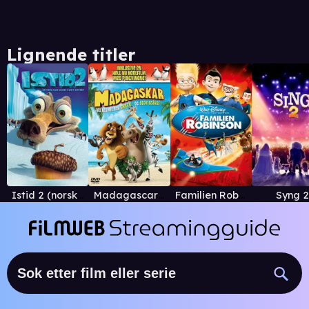
Lignende titler
Istid 2 (norsk versjon)
Madagascar (2005)
Familien Robinson (no. versjon)
Syng 