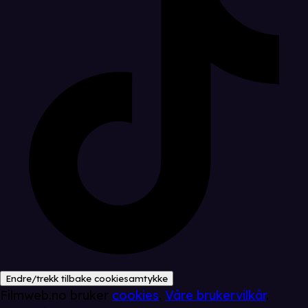
Endre/trekk tilbake cookiesamtykke
Filmweb.no bruker
cookies
.
Våre brukervilkår
.