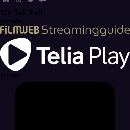
Tik Tak Tail
Komedie
Annonse