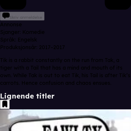
Skriv anmeldelse
Annonse
Sjanger
:
Komedie
Språk
:
Engelsk
Produksjonsår
:
2017–2017
Tik is a rabbit constantly on the run from Tak, a
tiger with a Tail that has a mind and mouth of its
own. While Tak is out to eat Tik, his Tail is after Tik’s
carrots. Hence confusion and chaos ensues.
Lignende titler