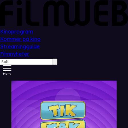
Kinoprogram
Kommer på kino
Streamingguide
Filmnyheter
Meny