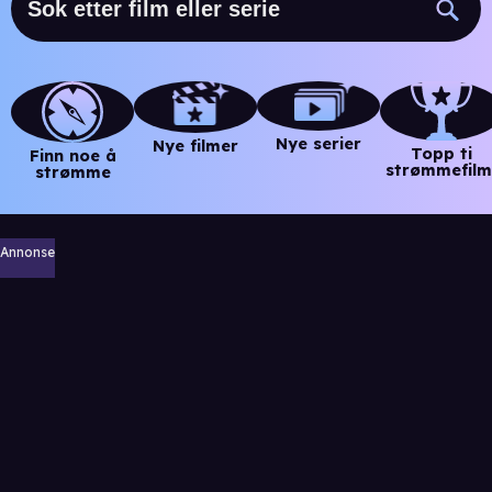
Nye serier
Nye filmer
Topp ti
Finn noe å
strømmefilm
strømme
Annonse