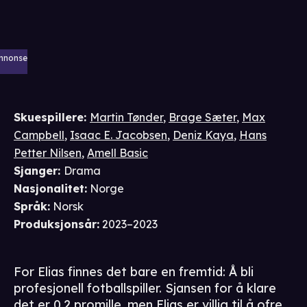
nnonse
Skuespillere
:
Martin Tønder
,
Brage Sæter
,
Max
Campbell
,
Isaac E. Jacobsen
,
Deniz Kaya
,
Hans
Petter Nilsen
,
Amell Basic
Sjanger
:
Drama
Nasjonalitet
:
Norge
Språk
:
Norsk
Produksjonsår
:
2023–2023
For Elias finnes det bare en fremtid: Å bli
profesjonell fotballspiller. Sjansen for å klare
det er 0,2 promille, men Elias er villig til å ofre