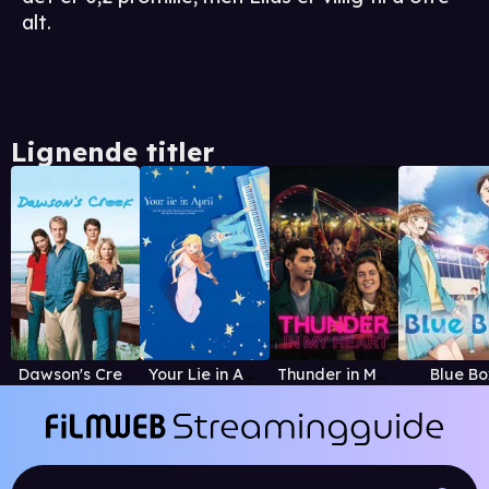
alt.
Lignende titler
Dawson's Creek
Your Lie in April
Thunder in My Heart
Blue Bo