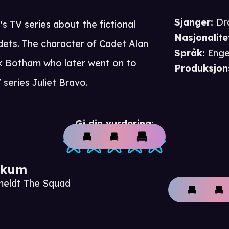
Sjanger
:
Dr
's TV series about the fictional
Nasjonalite
adets. The character of Cadet Alan
Språk
:
Enge
k Botham who later went on to
Produksjon
series Juliet Bravo.
Gi din vurdering:
ikum
meldt The Squad