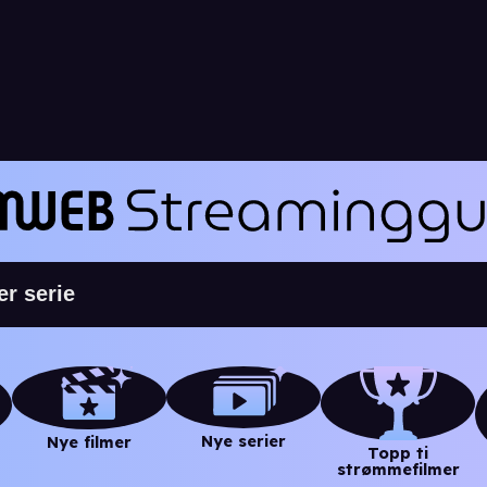
Nye serier
Nye filmer
Topp ti
strømmefilmer