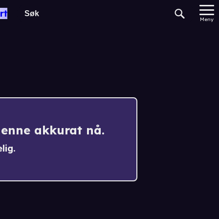
rt
Meny
denne akkurat nå.
lig.