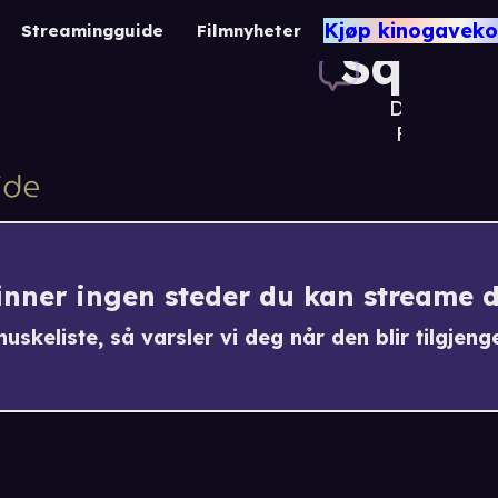
The
Kjøp kinogaveko
Streamingguide
Filmnyheter
Squad
Drama /
Familie
finner ingen steder du kan streame 
uskeliste, så varsler vi deg når den blir tilgjenge