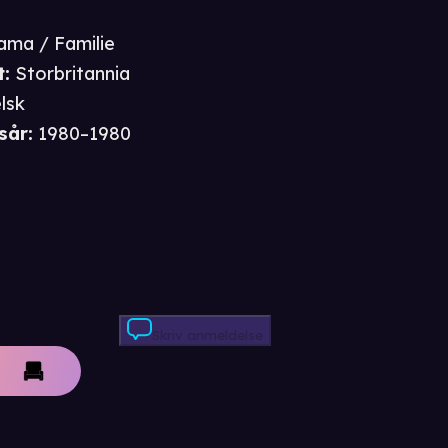
ama / Familie
t
:
Storbritannia
lsk
sår
:
1980–1980
Skriv anmeldelse