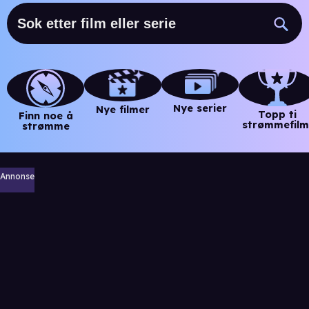
Nye serier
Nye filmer
Topp ti
Finn noe å
strømmefilm
strømme
Annonse