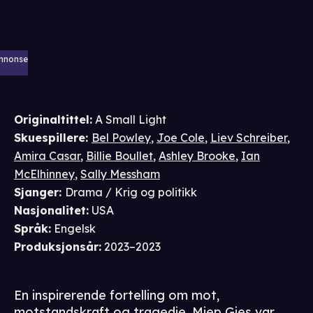
nnonse
Originaltittel:
A Small Light
Skuespillere
:
Bel Powley
,
Joe Cole
,
Liev Schreiber
,
Amira Casar
,
Billie Boullet
,
Ashley Brooke
,
Ian
McElhinney
,
Sally Messham
Sjanger
:
Drama / Krig og politikk
Nasjonalitet
:
USA
Språk
:
Engelsk
Produksjonsår
:
2023–2023
En inspirerende fortelling om mot,
motstandskraft og tragedie. Miep Gies var