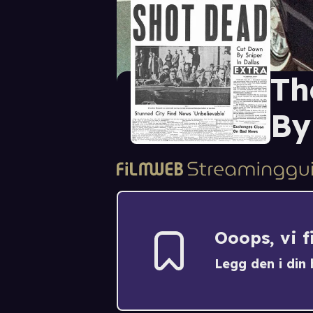
Th
By
Ooops, vi 
Legg den i din h