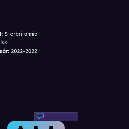
t
:
Storbritannia
lsk
sår
:
2022–2022
Skriv anmeldelse