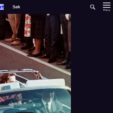
rt
Meny