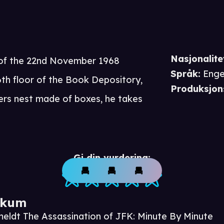
Nasjonalite
f the 22nd November 1968
Språk
:
Enge
6th floor of the Book Depository,
Produksjon
pers nest made of boxes, he takes
Gi din vurdering:
ikum
meldt The Assassination of JFK: Minute By Minute