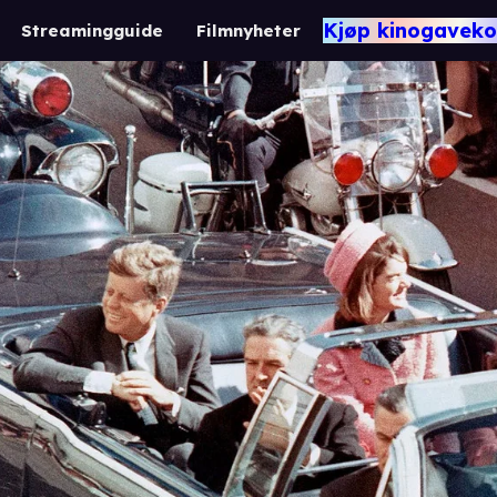
Kjøp kinogaveko
Streamingguide
Filmnyheter