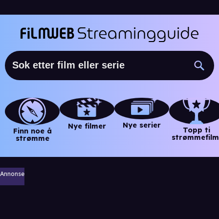
Nye serier
Nye filmer
Topp ti
Finn noe å
strømmefilm
strømme
Annonse