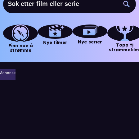
Nye serier
Nye filmer
Topp ti
Finn noe å
strømmefilm
strømme
Annonse