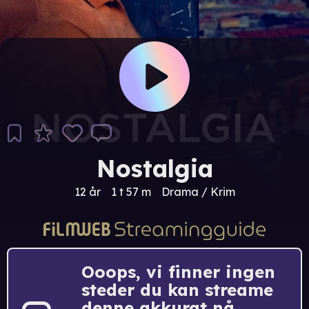
Nostalgia
12 år
1 t 57 m
Drama / Krim
Ooops, vi finner ingen
steder du kan streame
denne akkurat nå.