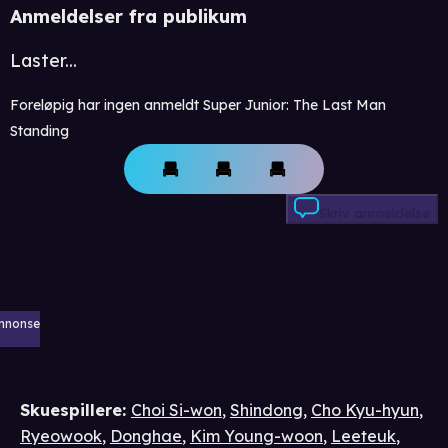
Anmeldelser fra publikum
Laster...
Foreløpig har ingen anmeldt Super Junior: The Last Man
Standing
Skriv anmeldelse
nnonse
Skuespillere
:
Choi Si-won
,
Shindong
,
Cho Kyu-hyun
,
Ryeowook
,
Donghae
,
Kim Young-woon
,
Leeteuk
,