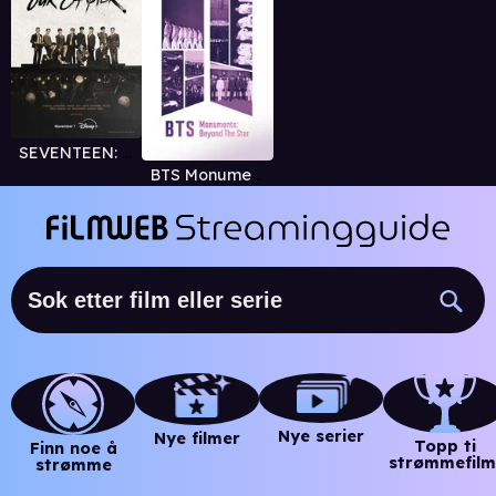
SEVENTEEN: OUR CHAPTER
BTS Monuments: Beyond The Star
Nye serier
Nye filmer
Topp ti
Finn noe å
strømmefilm
strømme