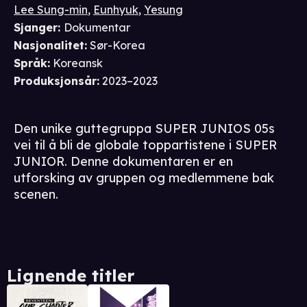
Lee Sung-min
,
Eunhyuk
,
Yesung
Sjanger
:
Dokumentar
Nasjonalitet
:
Sør-Korea
Språk
:
Koreansk
Produksjonsår
:
2023–2023
Den unike guttegruppa SUPER JUNIOS 05s
vei til å bli de globale toppartistene i SUPER
JUNIOR. Denne dokumentaren er en
utforsking av gruppen og medlemmene bak
scenen.
Lignende titler