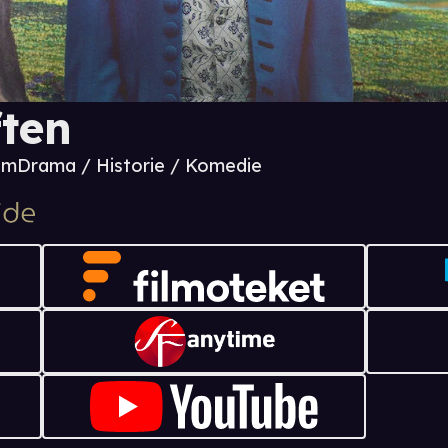
ften
 m
Drama / Historie / Komedie