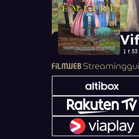
Vi
1 t 33