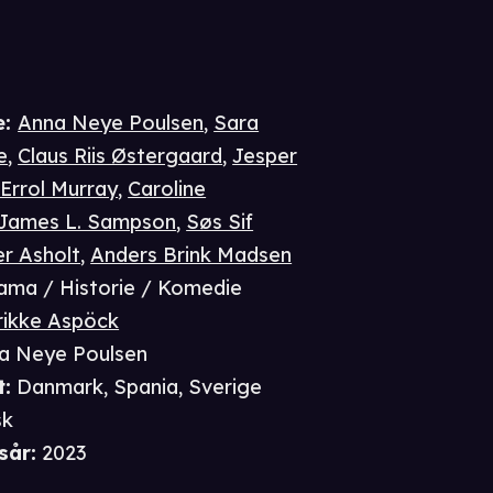
e
:
Anna Neye Poulsen
,
Sara
e
,
Claus Riis Østergaard
,
Jesper
 Errol Murray
,
Caroline
James L. Sampson
,
Søs Sif
r Asholt
,
Anders Brink Madsen
ama / Historie / Komedie
rikke Aspöck
a Neye Poulsen
t
:
Danmark, Spania, Sverige
sk
sår
:
2023