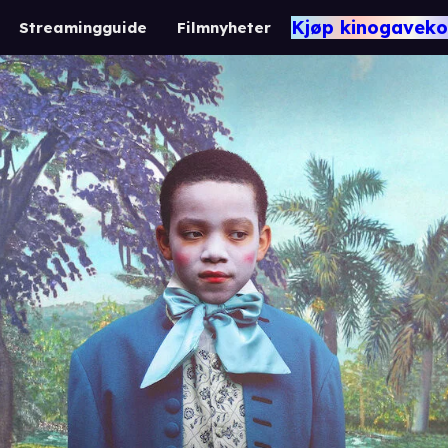
Kjøp kinogaveko
Streamingguide
Filmnyheter