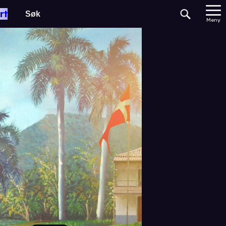
rt
Meny