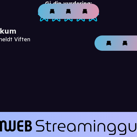
Gi din vurdering:
ikum
meldt Viften