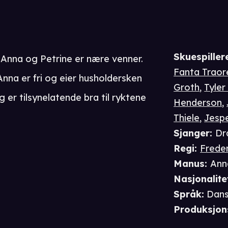
Skuespiller
. Anna og Petrine er nære venner.
Fanta Traor
nna er fri og eier husholdersken
Groth
,
Tyler
g er tilsynelatende bra til ryktene
Henderson
,
Thiele
,
Jespe
Sjanger
:
Dr
Regi
:
Frede
Manus
:
Ann
Nasjonalite
Språk
:
Dan
Produksjon