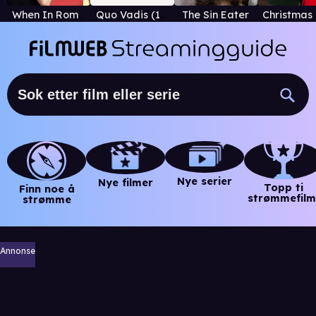
When In Rome (2010)
Quo Vadis (1951)
The Sin Eater
Nye serier
Nye filmer
Topp ti
Finn noe å
strømmefilm
strømme
Annonse