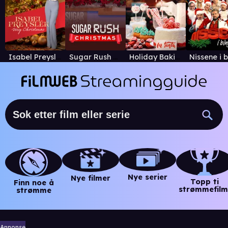
Isabel Preysler, My Christmas
Sugar Rush Christmas
Holiday Baking Championship
Nye serier
Nye filmer
Topp ti
Finn noe å
strømmefilm
strømme
Annonse