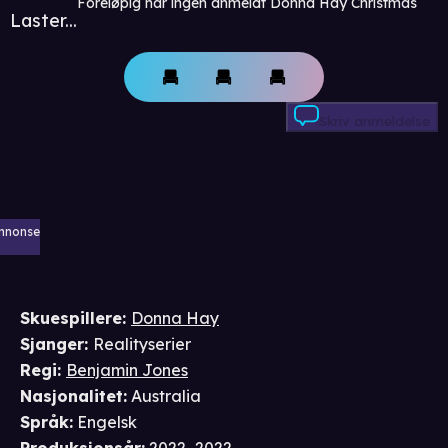
Foreløpig har ingen anmeldt Donna Hay Christmas
Laster...
Skriv anmeldelse
nnonse
Skuespillere
:
Donna Hay
Sjanger
:
Realityserier
Regi
:
Benjamin Jones
Nasjonalitet
:
Australia
Språk
:
Engelsk