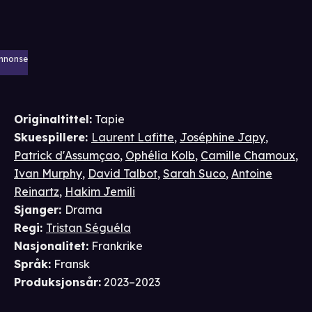
nnonse
Originaltittel:
Tapie
Skuespillere
:
Laurent Lafitte
,
Joséphine Japy
,
Patrick d'Assumçao
,
Ophélia Kolb
,
Camille Chamoux
,
Ivan Murphy
,
David Talbot
,
Sarah Suco
,
Antoine
Reinartz
,
Hakim Jemili
Sjanger
:
Drama
Regi
:
Tristan Séguéla
Nasjonalitet
:
Frankrike
Språk
:
Fransk
Produksjonsår
:
2023–2023