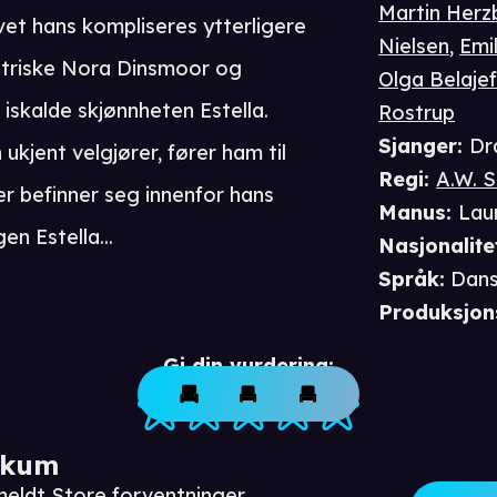
Martin Herz
vet hans kompliseres ytterligere
Nielsen
,
Emi
ntriske Nora Dinsmoor og
Olga Belajef
 iskalde skjønnheten Estella.
Rostrup
Sjanger
:
Dr
 ukjent velgjører, fører ham til
Regi
:
A.W. 
r befinner seg innenfor hans
Manus
:
Lau
en Estella...
Nasjonalite
Språk
:
Dan
Produksjon
Gi din vurdering:
ikum
meldt Store forventninger