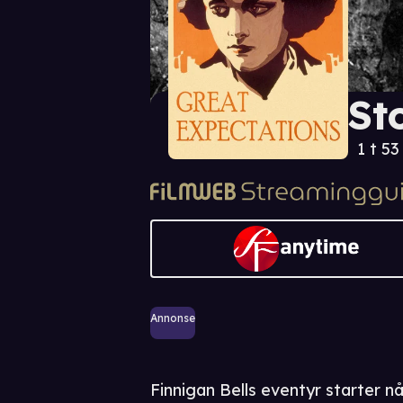
St
1 t 53
Annonse
Finnigan Bells eventyr starter når