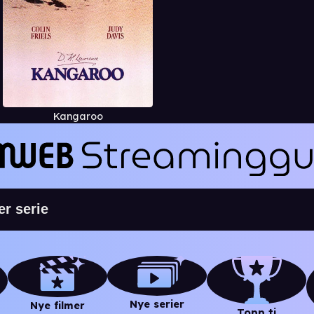
Kangaroo
Nye serier
Nye filmer
Topp ti