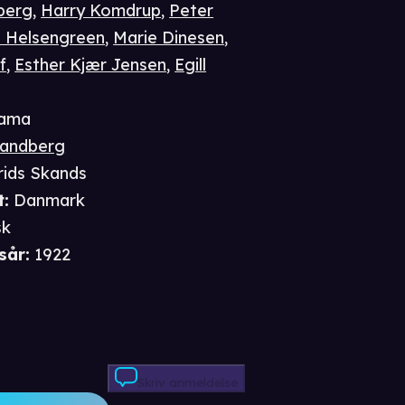
berg
,
Harry Komdrup
,
Peter
l Helsengreen
,
Marie Dinesen
,
f
,
Esther Kjær Jensen
,
Egill
ama
Sandberg
rids Skands
t
:
Danmark
sk
sår
:
1922
Skriv anmeldelse