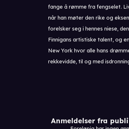
fange å rømme fra fengselet. Li
når han møter den rike og ekse
forelsker seg i hennes niese, den
Finnigans artistiske talent, og en
New York hvor alle hans drømme
rekkevidde, til og med isdronning
Anmeldelser fra publ
Foreløpig har ingen an