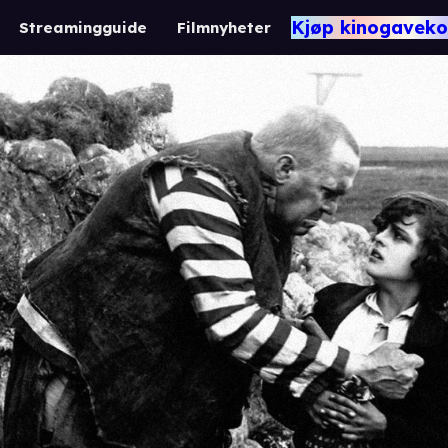
Kjøp kinogaveko
Streamingguide
Filmnyheter