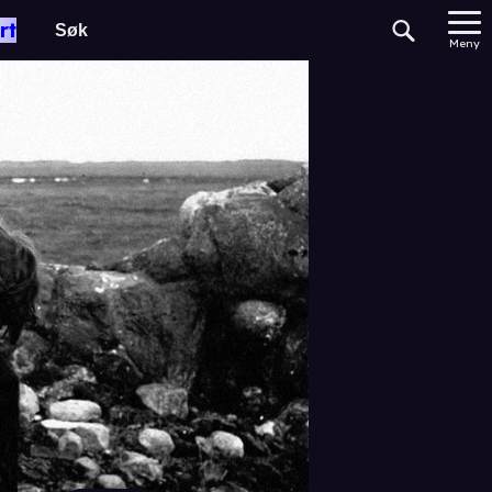
rt
Meny