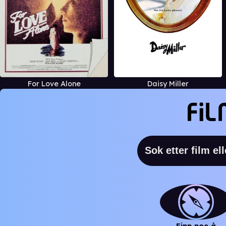
For Love Alone
Daisy Miller
Finn noe å