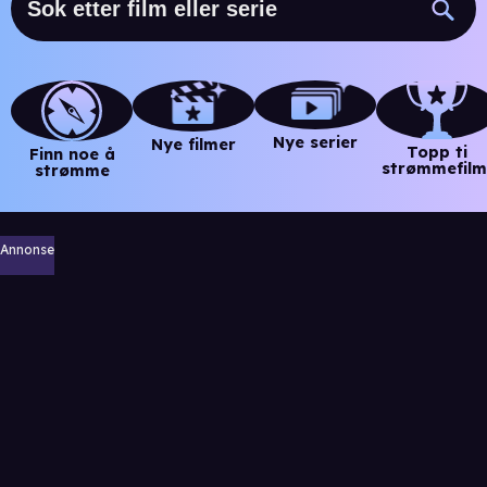
Nye serier
Nye filmer
Topp ti
Finn noe å
strømmefilm
strømme
Annonse