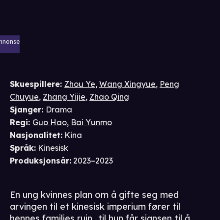
nnonse
Skuespillere
:
Zhou Ye
,
Wang Xingyue
,
Peng
Chuyue
,
Zhang Yijie
,
Zhao Qing
Sjanger
:
Drama
Regi
:
Guo Hao
,
Bai Yunmo
Nasjonalitet
:
Kina
Språk
:
Kinesisk
Produksjonsår
:
2023–2023
En ung kvinnes plan om å gifte seg med
arvingen til et kinesisk imperium fører til
hennes families ruin…til hun får sjansen til å