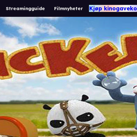
Kjøp kinogaveko
Streamingguide
Filmnyheter