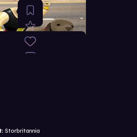
t
:
Storbritannia