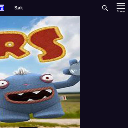
rt
Meny