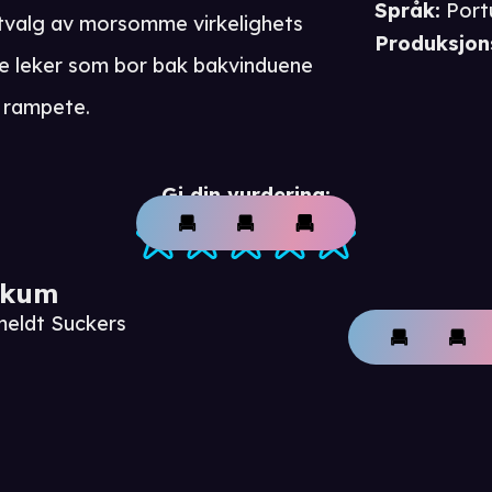
Språk
:
Port
 utvalg av morsomme virkelighets
Produksjon
are leker som bor bak bakvinduene
g rampete.
Gi din vurdering:
ikum
meldt Suckers