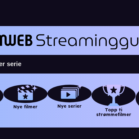
Nye serier
Nye filmer
Topp ti
strømmefilmer