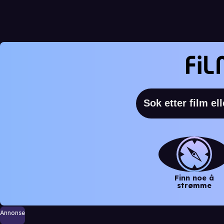
Finn noe å
strømme
Annonse