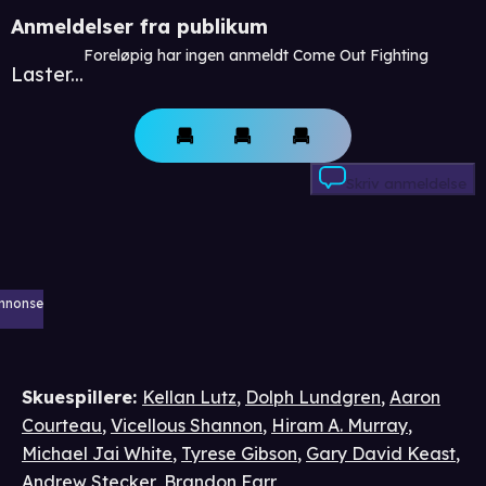
Anmeldelser fra publikum
Foreløpig har ingen anmeldt Come Out Fighting
Laster...
Skriv anmeldelse
nnonse
Skuespillere
:
Kellan Lutz
,
Dolph Lundgren
,
Aaron
Courteau
,
Vicellous Shannon
,
Hiram A. Murray
,
Michael Jai White
,
Tyrese Gibson
,
Gary David Keast
,
Andrew Stecker
,
Brandon Farr