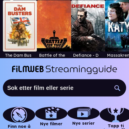
The Dam Busters
Battle of the Bulge
Defiance - Den ukjente kampen
Nye serier
Nye filmer
Topp ti
Finn noe å