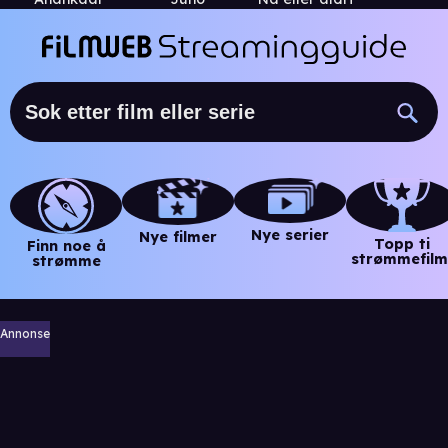
Nye serier
Nye filmer
Topp ti
Finn noe å
strømmefilm
strømme
Annonse