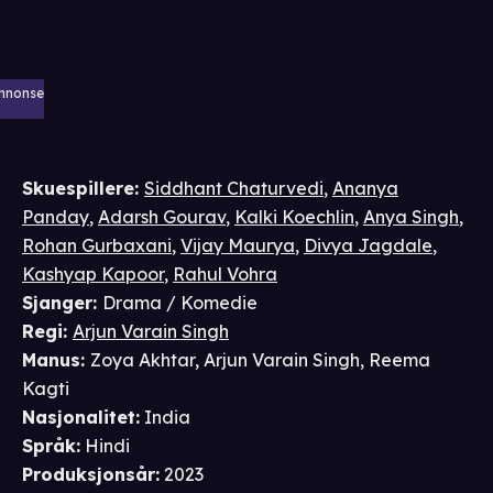
nnonse
Skuespillere
:
Siddhant Chaturvedi
,
Ananya
Panday
,
Adarsh Gourav
,
Kalki Koechlin
,
Anya Singh
,
Rohan Gurbaxani
,
Vijay Maurya
,
Divya Jagdale
,
Kashyap Kapoor
,
Rahul Vohra
Sjanger
:
Drama / Komedie
Regi
:
Arjun Varain Singh
Manus
:
Zoya Akhtar
,
Arjun Varain Singh
,
Reema
Kagti
Nasjonalitet
:
India
Språk
:
Hindi
Produksjonsår
:
2023