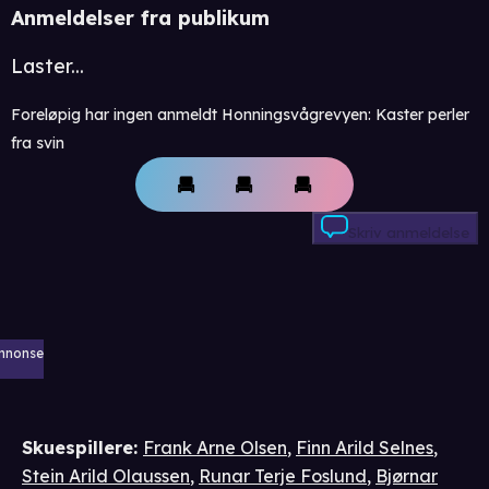
Anmeldelser fra publikum
Laster...
Foreløpig har ingen anmeldt Honningsvågrevyen: Kaster perler
fra svin
Skriv anmeldelse
nnonse
Skuespillere
:
Frank Arne Olsen
,
Finn Arild Selnes
,
Stein Arild Olaussen
,
Runar Terje Foslund
,
Bjørnar