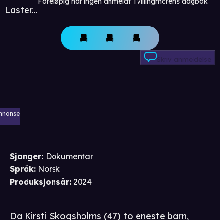
Foreløpig har ingen anmeldt Tvillingmorens dagbok
Laster...
Skriv anmeldelse
nnonse
Sjanger
:
Dokumentar
Språk
:
Norsk
Produksjonsår
:
2024
Da Kirsti Skogsholms (47) to eneste barn,