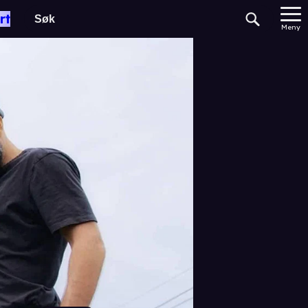
rt
Meny