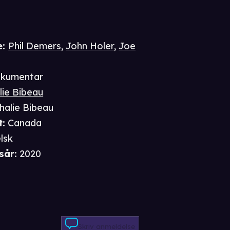
e
:
Phil Demers
,
John Holer
,
Joe
kumentar
lie Bibeau
halie Bibeau
t
:
Canada
lsk
sår
:
2020
Skriv anmeldelse