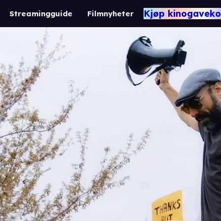
Kjøp kinogaveko
Streamingguide
Filmnyheter