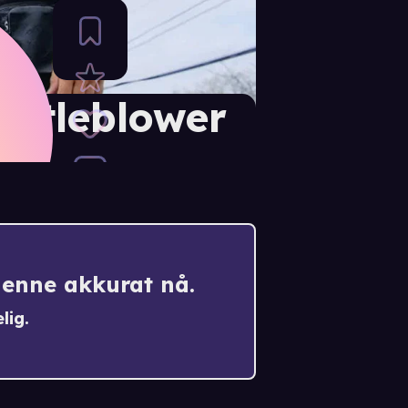
istleblower
denne akkurat nå.
lig.