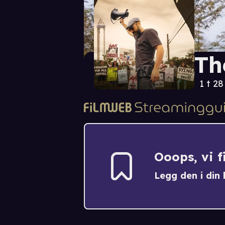
Th
1 t 2
Ooops, vi 
Legg den i din h