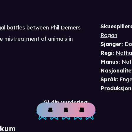
Skuespiller
gal battles between Phil Demers
Rogan
e mistreatment of animals in
Sjanger
:
Do
Regi
:
Natha
Manus
:
Nat
Nasjonalite
Språk
:
Enge
Produksjon
Gi din vurdering:
ikum