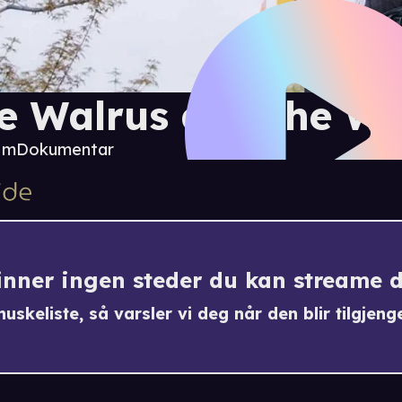
e Walrus and the Wh
8 m
Dokumentar
finner ingen steder du kan streame 
uskeliste, så varsler vi deg når den blir tilgjenge