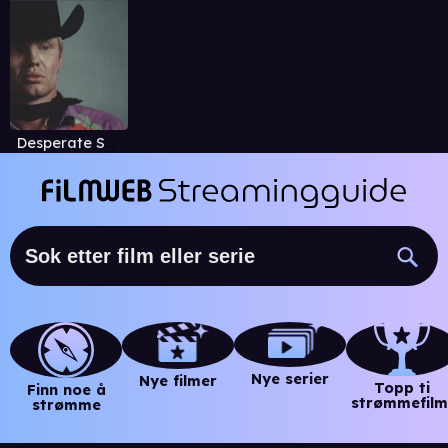
Desperate Souls, Dark City and the Legend of Midnight Cowboy
Nye serier
Nye filmer
Topp ti
Finn noe å
strømmefilm
strømme