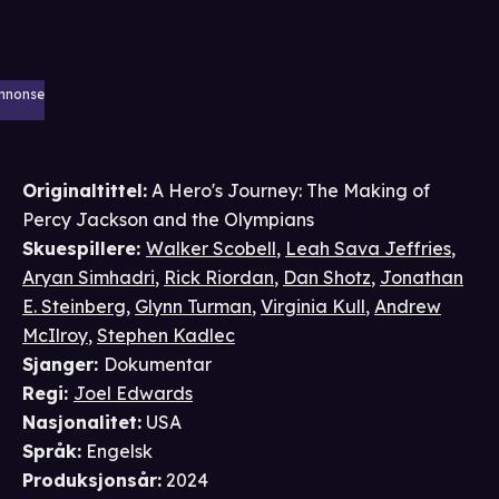
nnonse
Originaltittel:
A Hero's Journey: The Making of
Percy Jackson and the Olympians
Skuespillere
:
Walker Scobell
,
Leah Sava Jeffries
,
Aryan Simhadri
,
Rick Riordan
,
Dan Shotz
,
Jonathan
E. Steinberg
,
Glynn Turman
,
Virginia Kull
,
Andrew
McIlroy
,
Stephen Kadlec
Sjanger
:
Dokumentar
Regi
:
Joel Edwards
Nasjonalitet
:
USA
Språk
:
Engelsk
Produksjonsår
:
2024