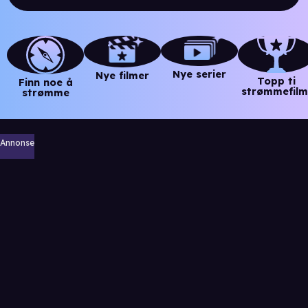
Nye serier
Nye filmer
Topp ti
Finn noe å
strømmefilm
strømme
Annonse