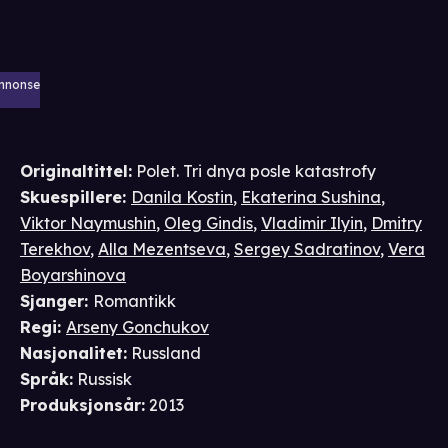
nnonse
Originaltittel:
Polet. Tri dnya posle katastrofy
Skuespillere
:
Danila Kostin
,
Ekaterina Sushina
,
Viktor Naymushin
,
Oleg Gindis
,
Vladimir Ilyin
,
Dmitry
Terekhov
,
Alla Mezentseva
,
Sergey Sadratinov
,
Vera
Boyarshinova
Sjanger
:
Romantikk
Regi
:
Arseny Gonchukov
Nasjonalitet
:
Russland
Språk
:
Russisk
Produksjonsår
:
2013