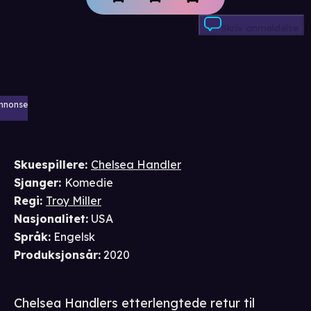
Skriv anmeldelse
nnonse
Skuespillere
:
Chelsea Handler
Sjanger
:
Komedie
Regi
:
Troy Miller
Nasjonalitet
:
USA
Språk
:
Engelsk
Produksjonsår
:
2020
Chelsea Handlers etterlengtede retur til