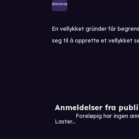
Annonse
En vellykket gründer får begren
seg til å opprette et vellykket s
Anmeldelser fra publ
Foreløpig har ingen anm
Laster...