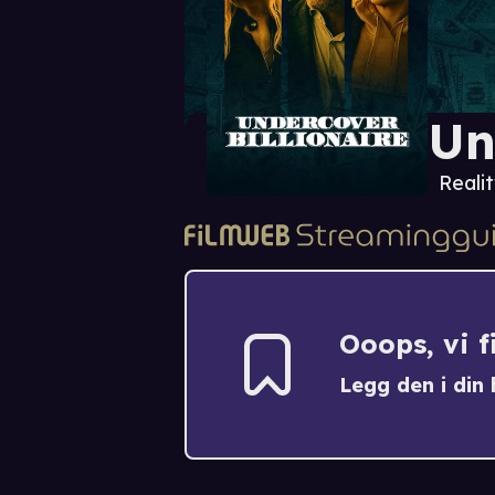
Un
Realit
Ooops, vi 
Legg den i din h