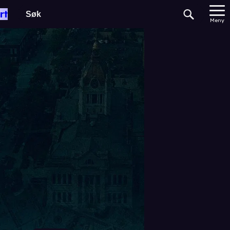
rt
Meny