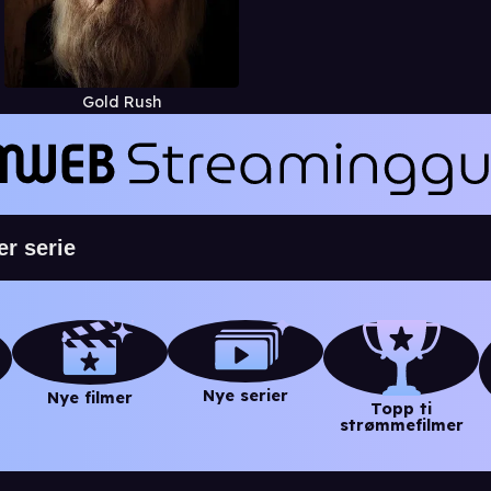
Gold Rush
Nye serier
Nye filmer
Topp ti
strømmefilmer