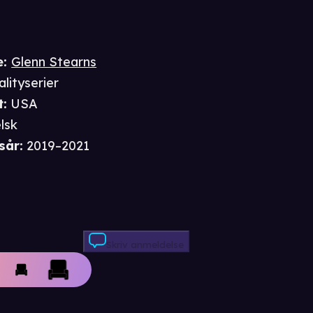
e
:
Glenn Stearns
alityserier
t
:
USA
lsk
sår
:
2019–2021
Skriv anmeldelse