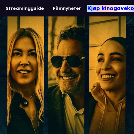
Kjøp kinogaveko
Streamingguide
Filmnyheter