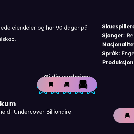
Skuespiller
sede eiendeler og har 90 dager på
Sjanger
:
Re
elskap.
Nasjonalite
Språk
:
Enge
Produksjon
Gi din vurdering:
ikum
eldt Undercover Billionaire