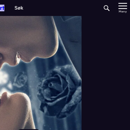
rt
Meny