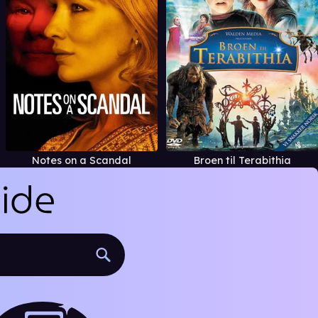
Notes on a Scandal
Broen til Terabithia