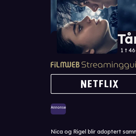
Tå
1 t 4
Annonse
Nica og Rigel blir adoptert sam