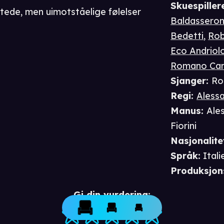
Skuespiller
ede, men uimotståelige følelser
Baldasseron
Bedetti
,
Rob
Eco Andriol
Romano Can
Sjanger
:
Ro
Regi
:
Aless
Manus
:
Ale
Fiorini
Nasjonalite
Språk
:
Itali
Produksjon
Gi din vurdering: