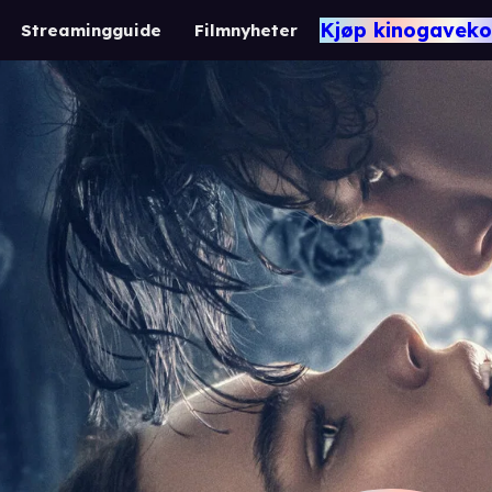
Kjøp kinogaveko
Streamingguide
Filmnyheter