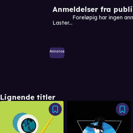
Anmeldelser fra publ
Foreløpig har ingen a
Laster...
Annonse
Lignende titler