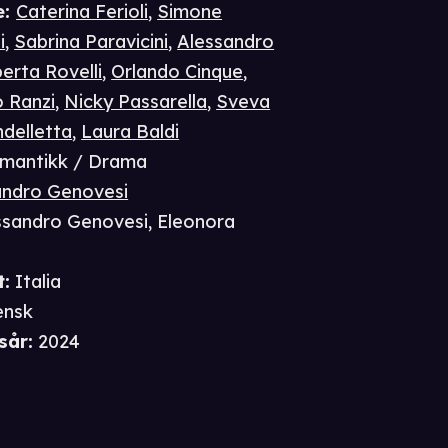
e
:
Caterina Ferioli
,
Simone
i
,
Sabrina Paravicini
,
Alessandro
erta Rovelli
,
Orlando Cinque
,
o Ranzi
,
Nicky Passarella
,
Sveva
delletta
,
Laura Baldi
mantikk / Drama
andro Genovesi
ssandro Genovesi
,
Eleonora
t
:
Italia
ensk
sår
:
2024