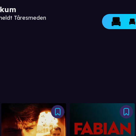
ikum
nmeldt Tåresmeden