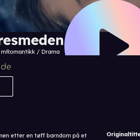
resmeden
6 m
Romantikk / Drama
Originaltitte
men etter en tøff barndom på et