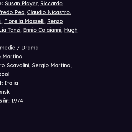
e
:
Susan Player
,
Riccardo
fredo Pea
,
Claudio Nicastro
,
i
,
Fiorella Masselli
,
Renzo
Lia Tanzi
,
Ennio Colaianni
,
Hugh
medie / Drama
o Martino
ro Scavolini
,
Sergio Martino
,
poli
t
:
Italia
ensk
sår
:
1974