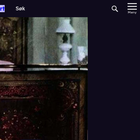
rt
Meny