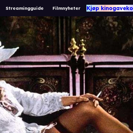
Kjøp kinogaveko
Streamingguide
Filmnyheter