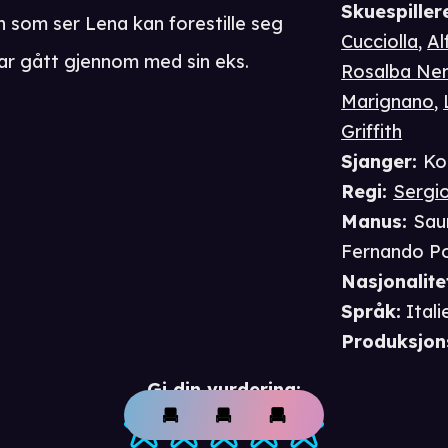
Skuespiller
en som ser Lena kan forestille seg
Cucciolla
,
Al
har gått gjennom med sin eks.
Rosalba Ner
Marignano
,
Griffith
Sjanger
:
Ko
Regi
:
Sergi
Manus
:
Sau
Fernando Po
Nasjonalite
Språk
:
Itali
Produksjon
Gi din vurdering: