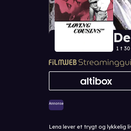
De
1 t 3
Annonse
Lena lever et trygt og lykkelig