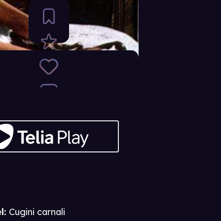
l:
Cugini carnali