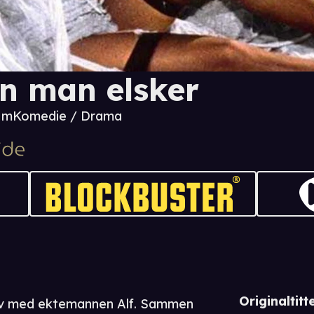
n man elsker
0 m
Komedie / Drama
Originaltitte
 liv med ektemannen Alf. Sammen