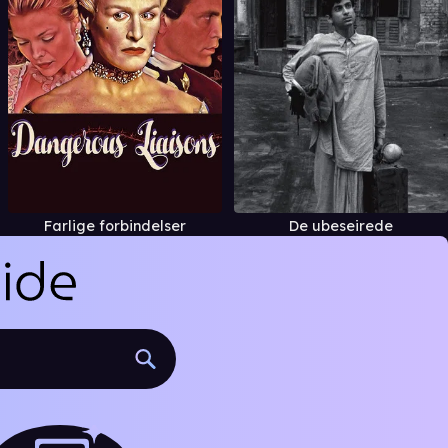
Farlige forbindelser
De ubeseirede