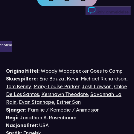
Skriv anmeldelse
nnonse
Originaltittel:
Woody Woodpecker Goes to Camp
Skuespillere
:
Eric Bauza
,
Kevin Michael Richardson
,
Tom Kenny
,
Mary-Louise Parker
,
Josh Lawson
,
Chloe
De Los Santos
,
Kershawn Theodore
,
Savannah La
Rain
,
Evan Stanhope
,
Esther Son
Sjanger
:
Familie / Komedie / Animasjon
Regi
:
Jonathan A. Rosenbaum
Nasjonalitet
:
USA
Språk
:
Engelsk