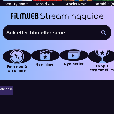
Beauty and the Beast: The Enchanted Christmas
Harold & Kumar Escape From Guantanamo Bay
Kronks New Groove
Nye serier
Nye filmer
Topp ti
Finn noe å
strømmefilm
strømme
Annonse