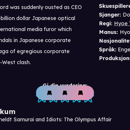
Skuespiller
ford was suddenly ousted as CEO
Sjanger
:
Do
billion dollar Japanese optical
Regi
:
Hyoe
ernational media furor which
Manus
:
Hyo
ndals in Japanese corporate
Nasjonalite
Språk
:
Enge
 saga of egregious corporate
Produksjon
-West clash.
Gi din vurdering:
ikum
meldt Samurai and Idiots: The Olympus Affair