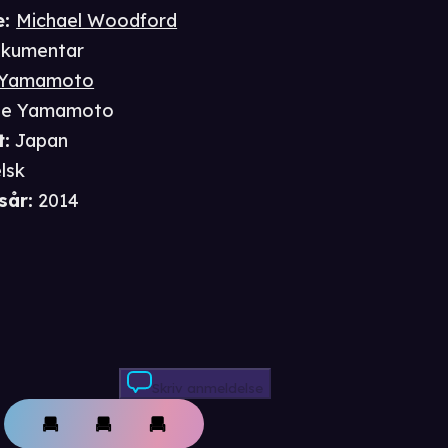
e
:
Michael Woodford
kumentar
 Yamamoto
e Yamamoto
t
:
Japan
lsk
sår
:
2014
Skriv anmeldelse