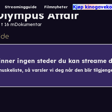
Samurai and Idiots: 
Kjøp kinogaveko
Streamingguide
Filmnyheter
Olympus Affair
 t 16 m
Dokumentar
finner ingen steder du kan streame 
uskeliste, så varsler vi deg når den blir tilgjenge