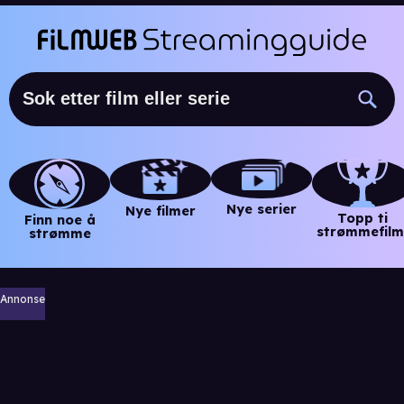
Nye serier
Nye filmer
Topp ti
Finn noe å
strømmefilm
strømme
Annonse