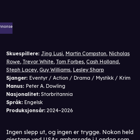
nnonse
Skuespillere
:
Jing Lusi
,
Martin Compston
,
Nicholas
Rowe
,
Trevor White
,
Tom Forbes
,
Cash Holland
,
Steph Lacey
,
Guy Williams
,
Lesley Sharp
Sjanger
:
Eventyr / Action / Drama / Mystikk / Krim
Manus
:
Peter A. Dowling
Nasjonalitet
:
Storbritannia
Språk
:
Engelsk
Produksjonsår
:
2024–2026
Ingen slepp ut, og ingen er trygge. Nokon held
gjestane ved USAs ambassade i London som