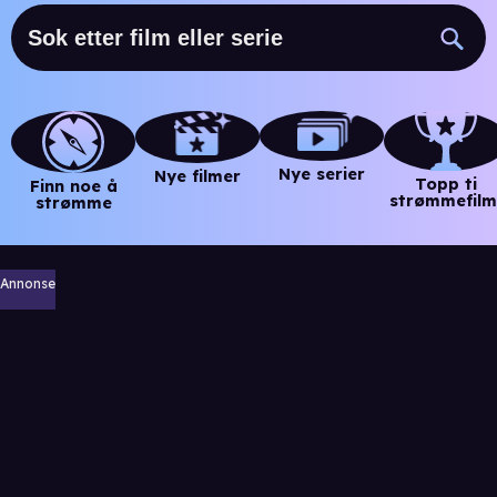
Nye serier
Nye filmer
Topp ti
Finn noe å
strømmefilm
strømme
Annonse