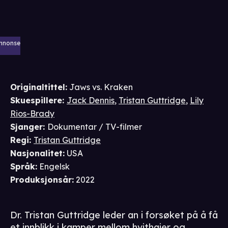
nnonse
Originaltittel:
Jaws vs. Kraken
Skuespillere
:
Jack Dennis
,
Tristan Guttridge
,
Lily
Rios-Brady
Sjanger
:
Dokumentar / TV-filmer
Regi
:
Tristan Guttridge
Nasjonalitet
:
USA
Språk
:
Engelsk
Produksjonsår
:
2022
Dr. Tristan Guttridge leder an i forsøket på å få
et innblikk i kamper mellom hvithaier og