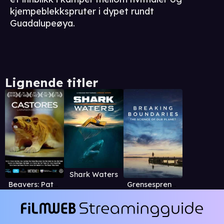
kjempeblekkspruter i dypet rundt
Guadalupeøya.
Lignende titler
Shark Waters
Beavers: Patagonia invaders
Grensesprengende vitenskap: Vårt utrolige hjem