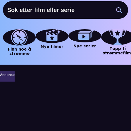
Nye serier
Nye filmer
Topp ti
Finn noe å
strømmefilm
strømme
Annonse