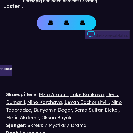
Foreløpig har ingen anmeldt Crossing
Laster...
Skriv anmeldelse
nnonse
Skuespillere
:
Mzia Arabuli
,
Luke Kankava
,
Deniz
Dumanli
,
Nino Karchava
,
Levan Bochorishvili
,
Nino
Tedoradze
,
Bünyamin Deger
,
Sema Sultan Elekci
,
Metin Akdemir
,
Oksan Büyük
Sjanger
:
Skrekk / Mystikk / Drama