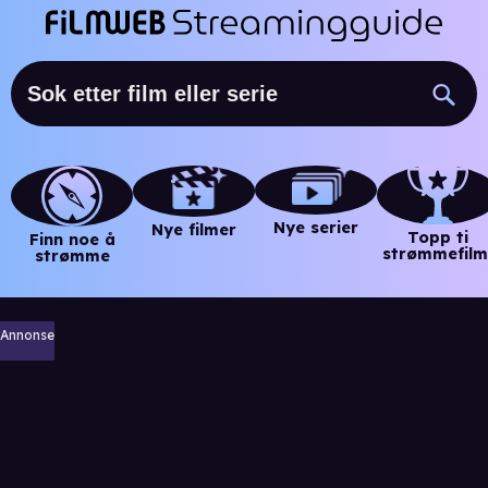
Nye serier
Nye filmer
Topp ti
Finn noe å
strømmefilm
strømme
Annonse