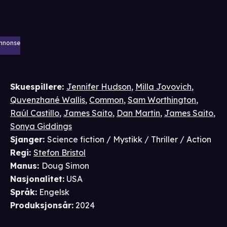
nnonse
Skuespillere
:
Jennifer Hudson
,
Milla Jovovich
,
Quvenzhané Wallis
,
Common
,
Sam Worthington
,
Raúl Castillo
,
James Saito
,
Dan Martin
,
James Saito
,
Sonya Giddings
Sjanger
:
Science fiction / Mystikk / Thriller / Action
Regi
:
Stefon Bristol
Manus
:
Doug Simon
Nasjonalitet
:
USA
Språk
:
Engelsk
Produksjonsår
:
2024