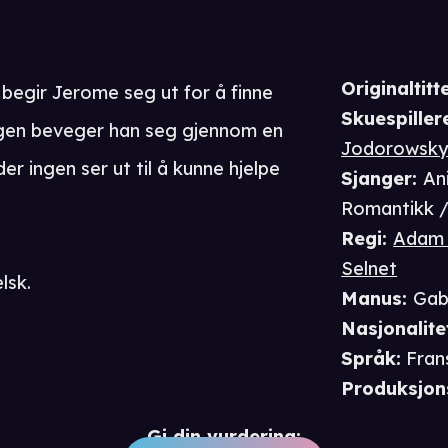
Originaltitte
begir Jerome seg ut for å finne
Skuespiller
tingen beveger han seg gjennom en
Jodorowsk
er ingen ser ut til å kunne hjelpe
Sjanger
:
An
Romantikk 
Regi
:
Adam S
Selnet
lsk.
Manus
:
Gabr
Nasjonalite
Språk
:
Fran
Produksjon
Gi din vurdering: