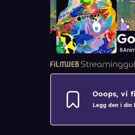
Go
8
Anim
Ooops, vi 
Legg den i din h