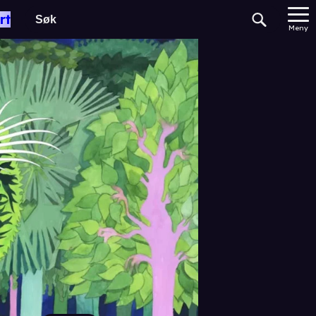
rt
Meny