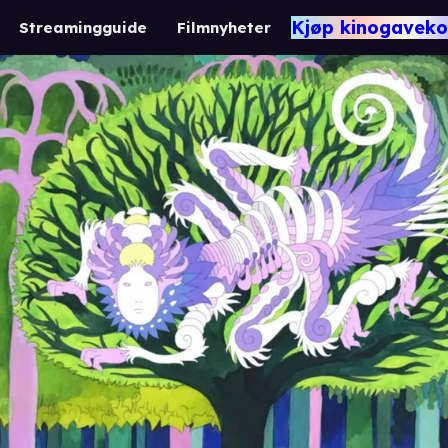
Kjøp kinogaveko
Streamingguide
Filmnyheter