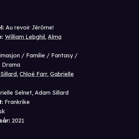
l:
Au revoir Jérôme!
e
:
William Lebghil
,
Alma
y
imasjon / Familie / Fantasy /
/ Drama
illard
,
Chloé Farr
,
Gabrielle
ielle Selnet
,
Adam Sillard
t
:
Frankrike
sk
sår
:
2021