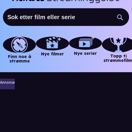
Nye serier
Nye filmer
Topp ti
Finn noe å
strømmefilm
strømme
Annonse