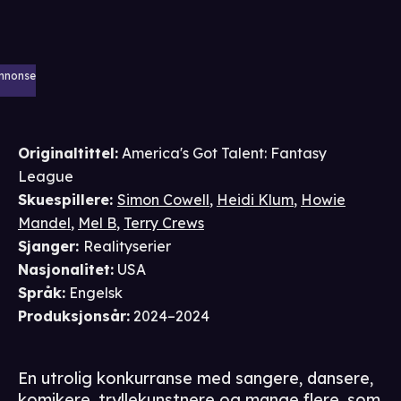
nnonse
Originaltittel:
America's Got Talent: Fantasy
League
Skuespillere
:
Simon Cowell
,
Heidi Klum
,
Howie
Mandel
,
Mel B
,
Terry Crews
Sjanger
:
Realityserier
Nasjonalitet
:
USA
Språk
:
Engelsk
Produksjonsår
:
2024–2024
En utrolig konkurranse med sangere, dansere,
komikere, tryllekunstnere og mange flere, som