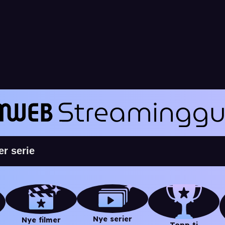
Nye serier
Nye filmer
Topp ti