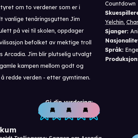
Countdown
tyret om to verdener som er i
Skuespiller
lt vanlige tenåringsgutten Jim
Yelchin
,
Char
lett på vei til skolen, oppdager
Sjanger
:
An
Nasjonalite
ilisasjon befolket av mektige troll
Språk
:
Enge
s Arcadia. Jim blir plutselig utvalgt
Produksjon
n eldgamle kampen mellom godt og
 å redde verden - etter gymtimen.
Gi din vurdering:
ikum