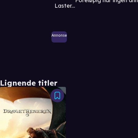
Foreløpig har ingen an
Laster...
Annonse
Lignende titler