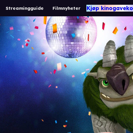
Kjøp kinogaveko
Streamingguide
Filmnyheter