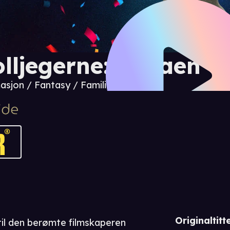
olljegerne: Sagaen 
asjon / Fantasy / Familie
Originaltitte
til den berømte filmskaperen