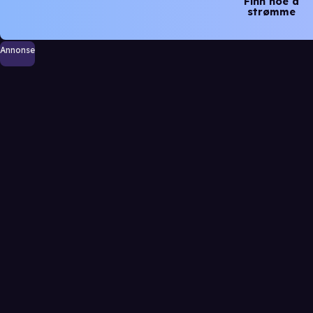
Finn noe å
strømme
Annonse