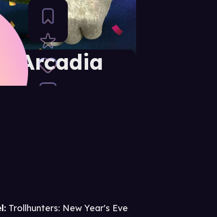
om Arcadia
l:
Trollhunters: New Year's Eve