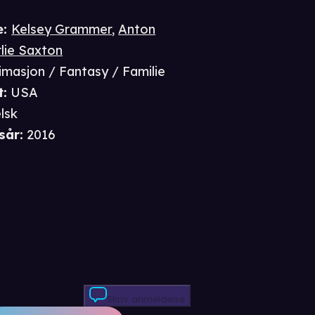
e
:
Kelsey Grammer
,
Anton
lie Saxton
imasjon / Fantasy / Familie
t
:
USA
lsk
sår
:
2016
Skriv anmeldelse