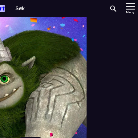
rt
Meny