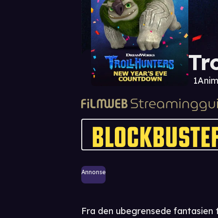
Tr
1
Anim
Annonse
Fra den ubegrensede fantasien 