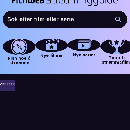
Nye serier
Nye filmer
Topp ti
Finn noe å
strømmefilm
strømme
Annonse