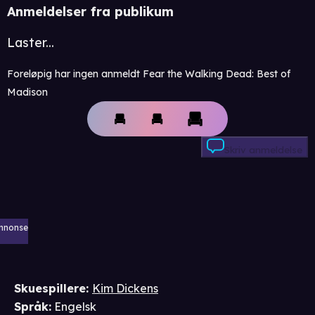
Anmeldelser fra publikum
Laster...
Foreløpig har ingen anmeldt Fear the Walking Dead: Best of
Madison
Skriv anmeldelse
nnonse
Skuespillere
:
Kim Dickens
Språk
:
Engelsk