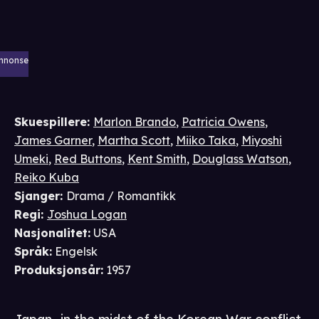
nnonse
Skuespillere
:
Marlon Brando
,
Patricia Owens
,
James Garner
,
Martha Scott
,
Miiko Taka
,
Miyoshi
Umeki
,
Red Buttons
,
Kent Smith
,
Douglass Watson
,
Reiko Kuba
Sjanger
:
Drama / Romantikk
Regi
:
Joshua Logan
Nasjonalitet
:
USA
Språk
:
Engelsk
Produksjonsår
:
1957