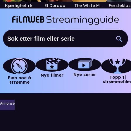
Kjærlighet i koleraens tid
El Dorado
The White Masai
Nye serier
Nye filmer
Topp ti
Finn noe å
strømmefilm
strømme
Annonse