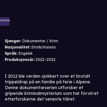
nnonse
Sjanger
:
Dokumentar / Krim
Nasjonalitet
:
Storbritannia
Språk
:
Engelsk
Produksjonsår
:
2022–2022
I 2012 ble verden sjokkert over et brutalt
trippeldrap på en familie på ferie i Alpene.
Denne dokumentarserien utforsker et
gripende kriminalmysterium som har forvirret
etterforskerne det seneste tiåret.