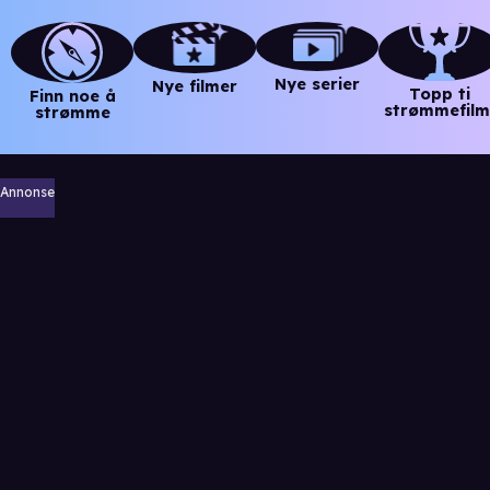
Nye serier
Nye filmer
Topp ti
Finn noe å
strømmefilm
strømme
Annonse