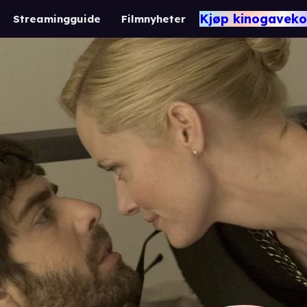
Kjøp kinogaveko
Streamingguide
Filmnyheter