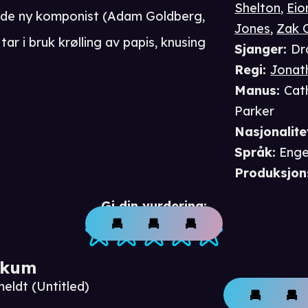
Shelton
,
Eio
ende ny komponist (Adam Goldberg,
Jones
,
Zak 
 tar i bruk krølling av papis, knusing
Sjanger
:
Dr
Regi
:
Jonat
Manus
:
Cat
Parker
Nasjonalite
Språk
:
Enge
Produksjon
Gi din vurdering:
ikum
eldt (Untitled)