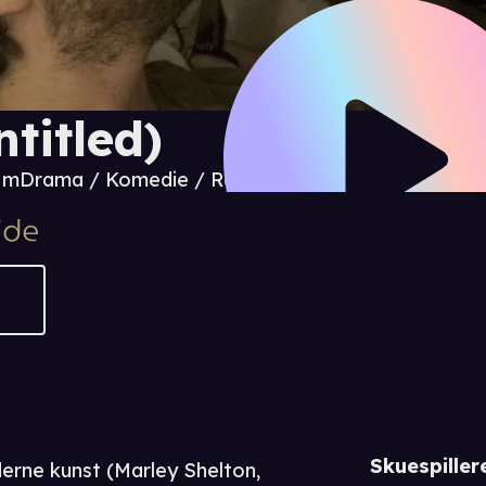
ntitled)
6 m
Drama / Komedie / Romantikk
Skuespiller
erne kunst (Marley Shelton,