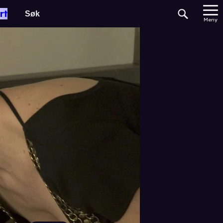
rt
Meny