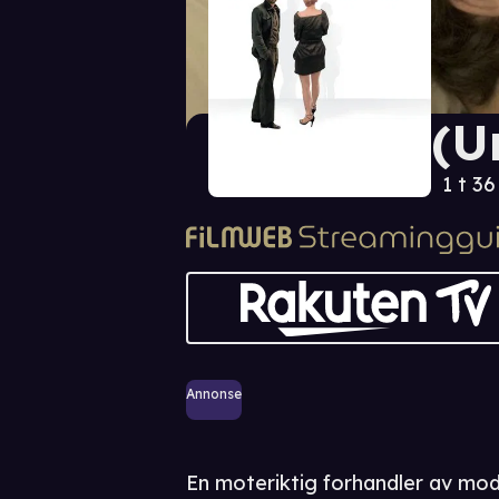
(U
1 t 3
Annonse
En moteriktig forhandler av mod