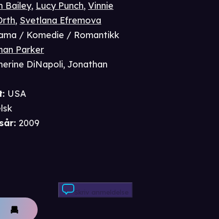
n Bailey
,
Lucy Punch
,
Vinnie
Orth
,
Svetlana Efremova
ama / Komedie / Romantikk
han Parker
herine DiNapoli
,
Jonathan
t
:
USA
lsk
sår
:
2009
Skriv anmeldelse