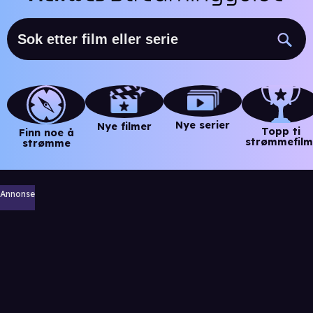
Nye serier
Nye filmer
Topp ti
Finn noe å
strømmefilm
strømme
Annonse