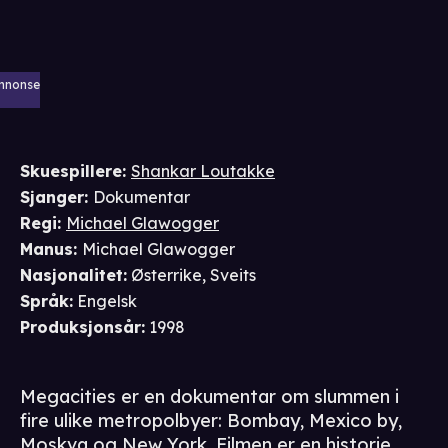
nnonse
Skuespillere
:
Shankar Loutakke
Sjanger
:
Dokumentar
Regi
:
Michael Glawogger
Manus
:
Michael Glawogger
Nasjonalitet
:
Østerrike, Sveits
Språk
:
Engelsk
Produksjonsår
:
1998
Megacities er en dokumentar om slummen i
fire ulike metropolbyer: Bombay, Mexico by,
Moskva og New York. Filmen er en historie