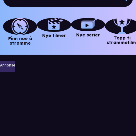
Nye serier
Nye filmer
Topp ti
Finn noe å
strømmefilm
strømme
Annonse