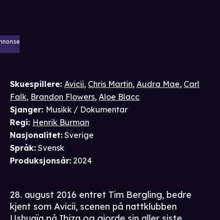
nnonse
Skuespillere
:
Avicii
,
Chris Martin
,
Audra Mae
,
Carl
Falk
,
Brandon Flowers
,
Aloe Blacc
Sjanger
:
Musikk / Dokumentar
Regi
:
Henrik Burman
Nasjonalitet
:
Sverige
Språk
:
Svensk
Produksjonsår
:
2024
28. august 2016 entret Tim Bergling, bedre
kjent som Avicii, scenen på nattklubben
Ushuaïa på Ibiza og gjorde sin aller siste