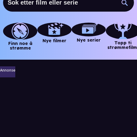
Nye serier
Nye filmer
Topp ti
Finn noe å
strømmefilm
strømme
Annonse