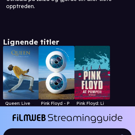
opptreden.
Lignende titler
Queen: Live at Wembley Stadium
Pink Floyd - P.U.L.S.E.
Pink Floyd: Live at Pompeii