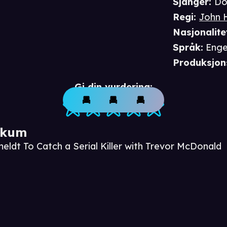
Sjanger
:
Do
Regi
:
John 
Nasjonalite
Språk
:
Enge
Produksjon
Gi din vurdering:
ikum
eldt To Catch a Serial Killer with Trevor McDonald