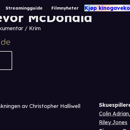
 Catch a Serial Kille
Kjøp kinogaveko
Streamingguide
Filmnyheter
evor McDonald
kumentar / Krim
Skuespiller
kningen av Christopher Halliwell
Colin Adrian
Riley Jones