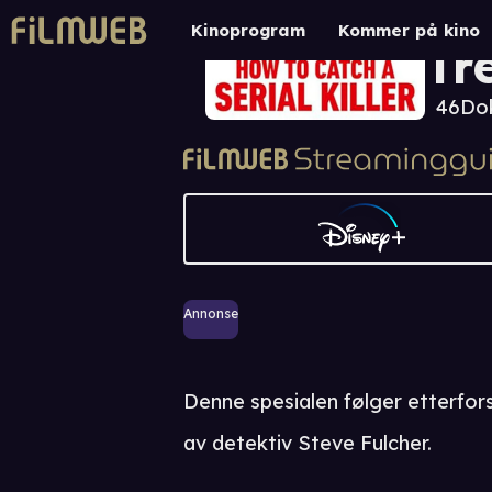
To
Kinoprogram
Kommer på kino
Tr
46
Do
Annonse
Denne spesialen følger etterfors
av detektiv Steve Fulcher.