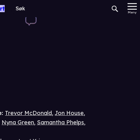
r with
rt
Meny
e
:
Trevor McDonald
,
Jon House
,
,
Nyna Green
,
Samantha Phelps
,