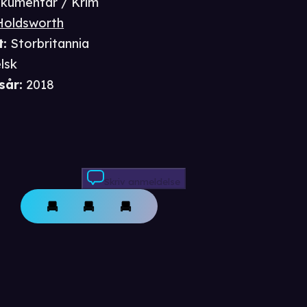
kumentar / Krim
Holdsworth
t
:
Storbritannia
lsk
sår
:
2018
Skriv anmeldelse