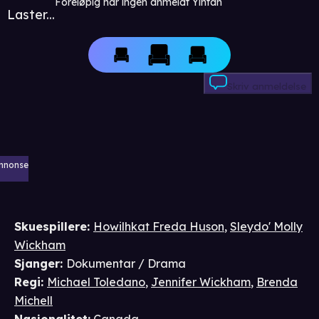
Foreløpig har ingen anmeldt Yintah
Laster...
Skriv anmeldelse
nnonse
Skuespillere
:
Howilhkat Freda Huson
,
Sleydo' Molly
Wickham
Sjanger
:
Dokumentar / Drama
Regi
:
Michael Toledano
,
Jennifer Wickham
,
Brenda
Michell