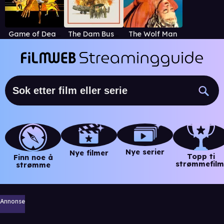
Game of Death (1978)
The Dam Busters
The Wolf Man
Nye serier
Nye filmer
Topp ti
Finn noe å
strømmefilm
strømme
Annonse