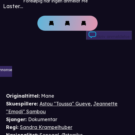
Foreløpig har ingen anmeldt Me
Laster...
Skriv anmeldelse
nnonse
Originaltittel:
Mane
Skuespillere
:
Astou "Toussa" Gueye
,
Jeannette
"Emodj" Sambou
Sjanger
:
Dokumentar
Regi
:
Sandra Krampelhuber