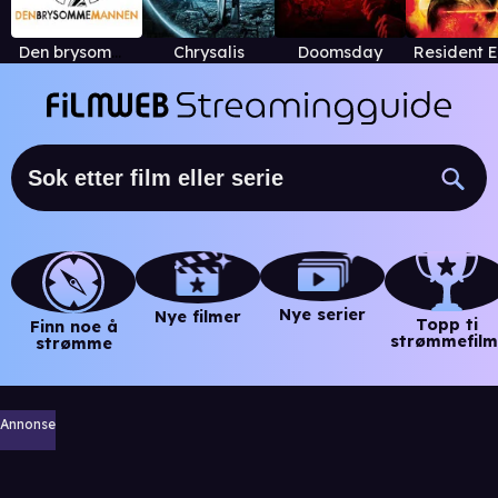
Den brysomme mannen
Chrysalis
Doomsday
Nye serier
Nye filmer
Topp ti
Finn noe å
strømmefilm
strømme
Annonse