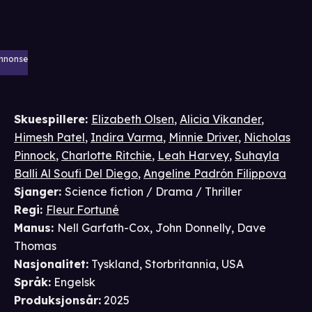
nnonse
Skuespillere
:
Elizabeth Olsen
,
Alicia Vikander
,
Himesh Patel
,
Indira Varma
,
Minnie Driver
,
Nicholas
Pinnock
,
Charlotte Ritchie
,
Leah Harvey
,
Suhayla
Balli Al Soufi Del Diego
,
Angeline Padrón Filippova
Sjanger
:
Science fiction / Drama / Thriller
Regi
:
Fleur Fortuné
Manus
:
Nell Garfath-Cox
,
John Donnelly
,
Dave
Thomas
Nasjonalitet
:
Tyskland, Storbritannia, USA
Språk
:
Engelsk
Produksjonsår
:
2025