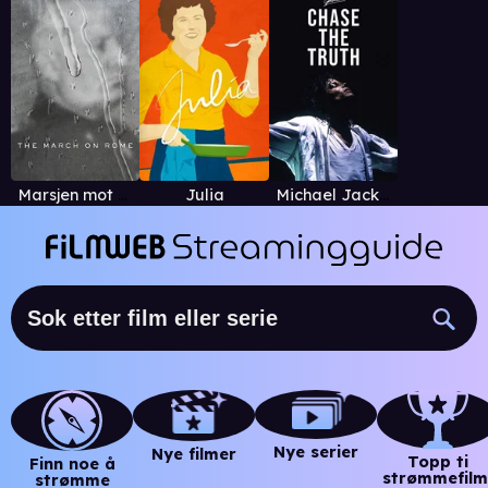
Marsjen mot Roma
Julia
Michael Jackson: Chase the Truth
Nye serier
Nye filmer
Topp ti
Finn noe å
strømmefilm
strømme