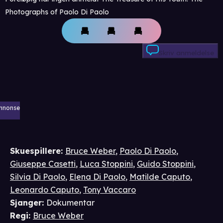
Photographs of Paolo Di Paolo
Skriv anmeldelse
nnonse
Skuespillere
:
Bruce Weber
,
Paolo Di Paolo
,
Giuseppe Casetti
,
Luca Stoppini
,
Guido Stoppini
,
Silvia Di Paolo
,
Elena Di Paolo
,
Matilde Caputo
,
Leonardo Caputo
,
Tony Vaccaro
Sjanger
:
Dokumentar
Regi
:
Bruce Weber