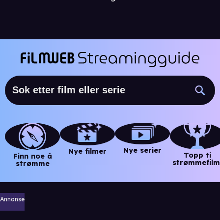
Nye serier
Nye filmer
Topp ti
Finn noe å
strømmefilm
strømme
Annonse